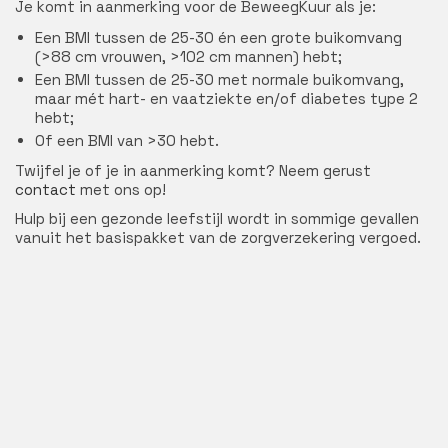
Je komt in aanmerking voor de BeweegKuur als je:
Een BMI tussen de 25-30 én een grote buikomvang
(>88 cm vrouwen, >102 cm mannen) hebt;
Een BMI tussen de 25-30 met normale buikomvang,
maar mét hart- en vaatziekte en/of diabetes type 2
hebt;
Of een BMI van >30 hebt.
Twijfel je of je in aanmerking komt? Neem gerust
contact
met ons op!
Hulp bij een gezonde leefstijl wordt in sommige gevallen
vanuit het basispakket van de zorgverzekering vergoed.
Overige informatie
Toestemmingsformulier
Vacature(s)
Betalingsvoorwaarden