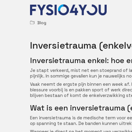
Blog
Inversietrauma (enkel
Inversietrauma enkel: hoe e
Je stapt verkeerd, mist net een stoeprand of la
pijnlijk. In sommige gevallen kun je nauwelijks no
Vaak neemt de ergste pijn binnen een week af.
blessure voorbij is en pakken sport of werk dir
blijven bestaan of komt de enkelverzwikking st
Wat is een inversietrauma 
Een inversietrauma is de medische term voor ee
op spanning te staan. De banden kunnen uitrekk
Wanneer je direct na het moment van verzwikke