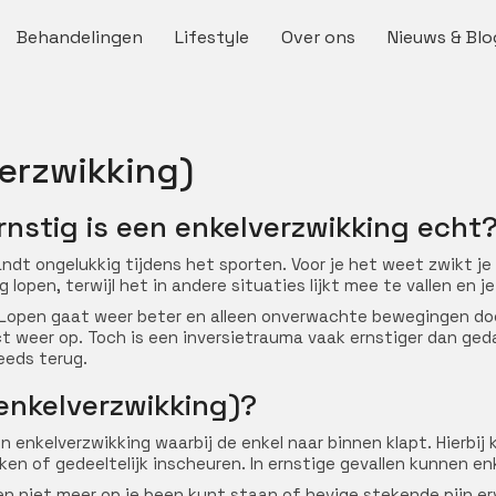
Behandelingen
Lifestyle
Over ons
Nieuws & Blo
verzwikking)
rnstig is een enkelverzwikking echt
ndt ongelukkig tijdens het sporten. Voor je het weet zwikt je 
g lopen, terwijl het in andere situaties lijkt mee te vallen en 
 Lopen gaat weer beter en alleen onverwachte bewegingen do
ect weer op. Toch is een inversietrauma vaak ernstiger dan ge
eeds terug.
(enkelverzwikking)?
n enkelverzwikking waarbij de enkel naar binnen klapt. Hierbi
en of gedeeltelijk inscheuren. In ernstige gevallen kunnen en
n niet meer op je been kunt staan of hevige stekende pijn er