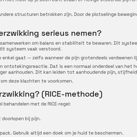
dere structuren betrokken zijn. Door de plotselinge bewegi
erzwikking serieus nemen?
samenwerken om balans en stabiliteit te bewaren. Dit systeem
it systeem vaak verstoord.
e enkel gaat — zelfs wanneer de pijn grotendeels verdwenen lij
en ontstekingsreactie. Dat is een normaal onderdeel van het h
ger aanhouden. Dit kan leiden tot aanhoudende pijn, stijfheid 
t om deze klachten te voorkomen.
erzwikking? (RICE-methode)
el behandelen met de RICE-regel:
 doorlopen bij pijn.
ack. Gebruik altijd een doek om je huid te beschermen.