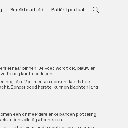
g
Bereikbaarheid
Patiëntportaal
?
enkel naar binnen. Je voet wordt dik, blauw en
je zelfs nog kunt doorlopen.
en nog pijn. Veel mensen denken dan dat de
dacht. Zonder goed herstel kunnen klachten lang
j komen één of meerdere enkelbanden plotseling
kelbanden volledig afscheuren.
vaart, is het verstandig contact op te nemen