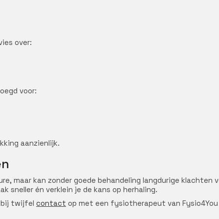
ies over:
oegd voor:
king aanzienlijk.
en
ure, maar kan zonder goede behandeling langdurige klachten ve
k sneller én verklein je de kans op herhaling.
bij twijfel
contact
op met een fysiotherapeut van Fysio4You o