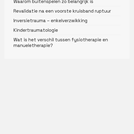
Waarom buitenspelen zo belangrijk is
Revalidatie na een voorste kruisband ruptuur
Inversietrauma – enkelverzwikking
Kindertraumatologie
Wat is het verschil tussen fysiotherapie en
manueletherapie?
Overige informatie
Toestemmingsformulier
Vacature(s)
Betalingsvoorwaarden
© 2026
Fysio4You
|