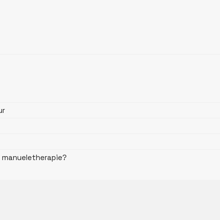
ur
en manueletherapie?
mingsformulier
Vacature(s)