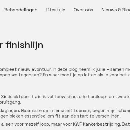
Behandelingen
Lifestyle
Over ons
Nieuws & Blo
finishlijn
ompleet nieuw avontuur. In deze blog neem ik jullie – samen m
r lopen we tegenaan? En waar moet je op letten als je voor het 
n. Sinds oktober train ik vol toewijding: drie hardloop- en twee
ooruitgang.
agingen. Naarmate de intensiteit toenam, begon mijn lichaam
ngen bleken essentieel om fit aan de start te verschijnen.
 alleen voor mezelf loop, maar voor
KWF Kankerbestrijding
. Da