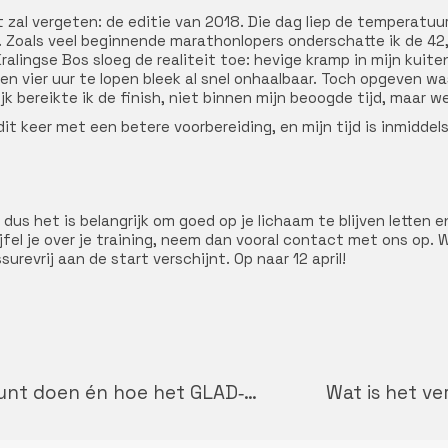
it zal vergeten: de editie van 2018. Die dag liep de temperatuu
Zoals veel beginnende marathonlopers onderschatte ik de 42,1
 Kralingse Bos sloeg de realiteit toe: hevige kramp in mijn kui
en vier uur te lopen bleek al snel onhaalbaar. Toch opgeven w
ijk bereikte ik de finish, niet binnen mijn beoogde tijd, maar we
t keer met een betere voorbereiding, en mijn tijd is inmiddels
us het is belangrijk om goed op je lichaam te blijven letten 
fel je over je training, neem dan vooral contact met ons op. W
revrij aan de start verschijnt. Op naar 12 april!
Artrose: wat het is, wat je eraan kunt doen én hoe het GLAD‑programma je helpt!