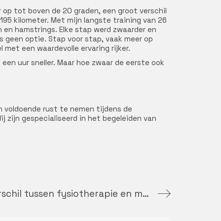
r op tot boven de 20 graden, een groot verschil
95 kilometer. Met mijn langste training van 26
ten en hamstrings. Elke stap werd zwaarder en
as geen optie. Stap voor stap, vaak meer op
l met een waardevolle ervaring rijker.
 een uur sneller. Maar hoe zwaar de eerste ook
en voldoende rust te nemen tijdens de
ij zijn gespecialiseerd in het begeleiden van
Wat is het verschil tussen fysiotherapie en manueletherapie?