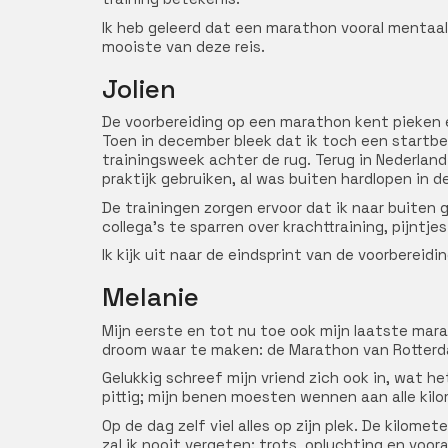
Ik heb geleerd dat een marathon vooral mentaal u
mooiste van deze reis.
Jolien
De voorbereiding op een marathon kent pieken e
Toen in december bleek dat ik toch een startbew
trainingsweek achter de rug. Terug in Nederland 
praktijk gebruiken, al was buiten hardlopen in 
De trainingen zorgen ervoor dat ik naar buiten
collega’s te sparren over krachttraining, pijntje
Ik kijk uit naar de eindsprint van de voorbereid
Melanie
Mijn eerste en tot nu toe ook mijn laatste mar
droom waar te maken: de Marathon van Rotterd
Gelukkig schreef mijn vriend zich ook in, wat 
pittig; mijn benen moesten wennen aan alle kil
Op de dag zelf viel alles op zijn plek. De kilome
zal ik nooit vergeten: trots, opluchting en voo