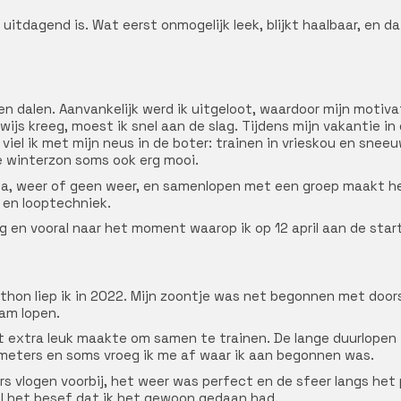
itdagend is. Wat eerst onmogelijk leek, blijkt haalbaar, en dat
n dalen. Aanvankelijk werd ik uitgeloot, waardoor mijn motiv
ijs kreeg, moest ik snel aan de slag. Tijdens mijn vakantie in
viel ik met mijn neus in de boter: trainen in vrieskou en snee
de winterzon soms ook erg mooi.
 ga, weer of geen weer, en samenlopen met een groep maakt het
s en looptechniek.
ing en vooral naar het moment waarop ik op 12 april aan de sta
athon liep ik in 2022. Mijn zoontje was net begonnen met do
am lopen.
het extra leuk maakte om samen te trainen. De lange duurlope
ometers en soms vroeg ik me af waar ik aan begonnen was.
ters vlogen voorbij, het weer was perfect en de sfeer langs het
ral het besef dat ik het gewoon gedaan had.