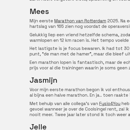
Mees
Mijn eerste
Marathon van Rotterdam
2025. Na ee
hartslag van 165 zien nog voordat de operavers
Gelukkig liep een vriend hetzelfde schema, zod
warmlopen en 12 km racen is. Het tempo voelde 
Het lastigste is je focus bewaren. Ik had tot 
punt, “de man met de hamer”, maar die bleef uit.
Een marathon lopen is fantastisch, maar de echt
prijs voor al die trainingen waarin je soms geen 
Jasmijn
Voor mijn eerste marathon begon ik vol enthousi
al bijna een halve marathon. En ja.. toen raakte 
Met behulp van alle collega’s van
Fysio4You
heb 
gevoel wanneer je over de Coolsingel rent, zal i
nooit meer. Twee jaar later stond ik toch weer
Jelle