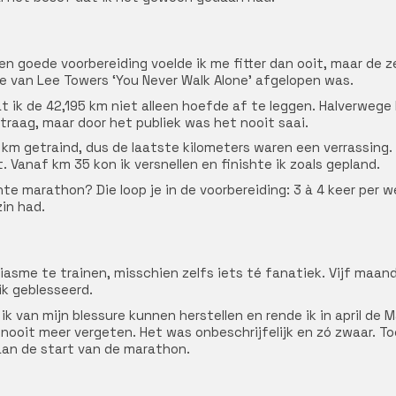
n goede voorbereiding voelde ik me fitter dan ooit, maar de z
ie van Lee Towers ‘You Never Walk Alone’ afgelopen was.
at ik de 42,195 km niet alleen hoefde af te leggen. Halverweg
traag, maar door het publiek was het nooit saai.
30 km getraind, dus de laatste kilometers waren een verrassi
 Vanaf km 35 kon ik versnellen en finishte ik zoals gepland.
e marathon? Die loop je in de voorbereiding: 3 à 4 keer per w
zin had.
asme te trainen, misschien zelfs iets té fanatiek. Vijf maand
ik geblesseerd.
ik van mijn blessure kunnen herstellen en rende ik in april de
k nooit meer vergeten. Het was onbeschrijfelijk en zó zwaar. Toe
 aan de start van de marathon.