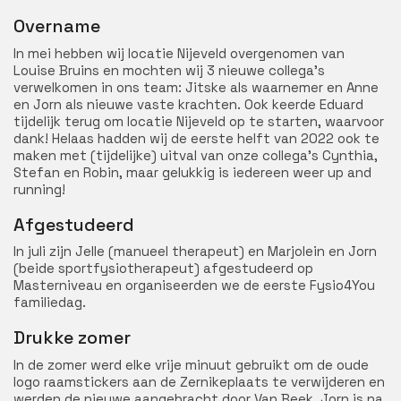
Overname
In mei hebben wij locatie Nijeveld overgenomen van
Louise Bruins en mochten wij 3 nieuwe collega’s
verwelkomen in ons team: Jitske als waarnemer en Anne
en Jorn als nieuwe vaste krachten. Ook keerde Eduard
tijdelijk terug om locatie Nijeveld op te starten, waarvoor
dank! Helaas hadden wij de eerste helft van 2022 ook te
maken met (tijdelijke) uitval van onze collega’s Cynthia,
Stefan en Robin, maar gelukkig is iedereen weer up and
running!
Afgestudeerd
In juli zijn Jelle (manueel therapeut) en Marjolein en Jorn
(beide sportfysiotherapeut) afgestudeerd op
Masterniveau en organiseerden we de eerste Fysio4You
familiedag.
Drukke zomer
In de zomer werd elke vrije minuut gebruikt om de oude
logo raamstickers aan de Zernikeplaats te verwijderen en
werden de nieuwe aangebracht door Van Beek. Jorn is na