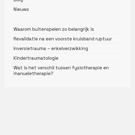
Nieuws
Waarom buitenspelen zo belangrijk is
Revalidatie na een voorste kruisband ruptuur
Inversietrauma – enkelverzwikking
Kindertraumatologie
Wat is het verschil tussen fysiotherapie en
manueletherapie?
Overige informatie
Toestemmingsformulier
Vacature(s)
Betalingsvoorwaarden